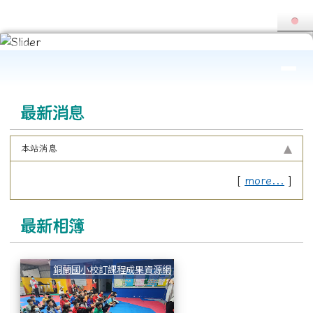
花蓮縣國教輔導團暨教師專業社群
跳至主內容區
導覽列
頁尾區域
上中區域內容
最新消息
本站消息
[
more...
]
最新相簿
1130306 I WIN網路宣導
銅蘭國小校訂課程成果資源網