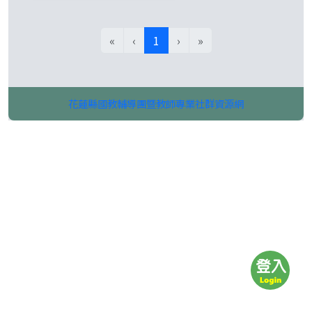
(目前頁次)
«
‹
1
›
»
花蓮縣國教輔導團暨教師專業社群資源網