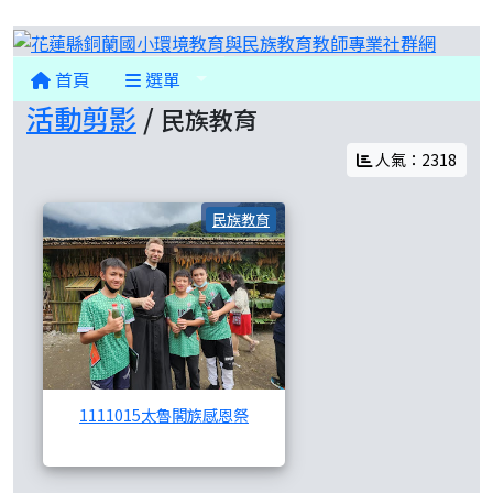
花蓮縣
首頁
選單
活動剪影
/
民族教育
人氣：2318
1111015太魯閣族感恩祭
民族教育
1111015太魯閣族感恩祭