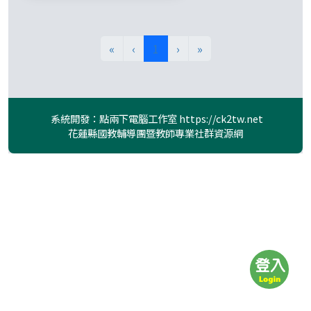
(目前頁次)
«
‹
1
›
»
系統開發：點兩下電腦工作室
https://ck2tw.net
花蓮縣國教輔導團暨教師專業社群資源網