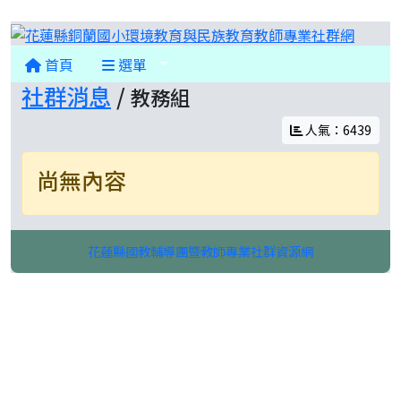
花蓮縣
首頁
選單
社群消息
/
教務組
人氣：6439
尚無內容
花蓮縣國教輔導團暨教師專業社群資源網