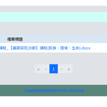
銅蘭國小環境教育與民族教育教師專業社群網
檔案標題
課程_【議題探究20節】課程(民族、環境、生命).docx
(目前頁次)
«
‹
1
›
»
花蓮縣國教輔導團暨教師專業社群資源網