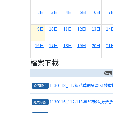
2日
3日
4日
5日
6日
7
9日
10日
11日
12日
13日
14
16日
17日
18日
19日
20日
21
檔案下載
23日
24日
25日
26日
27日
28
標題
30日
31日
1日
2日
3日
4
1130118_112年花蓮縣5G新
設備挹注
1130116_112-113年5G新科
經費核撥