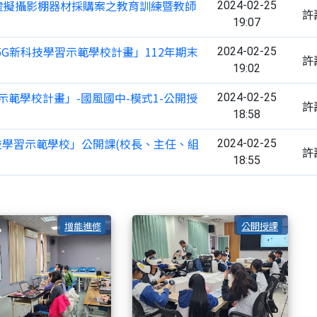
新科技虛擬攝影棚器材採購案之教育訓練暨教師
2024-02-25
許
19:07
13年5G新科技學習示範學校計畫」112年期末
2024-02-25
許
19:02
科技示範學校計畫」-國風國中-模式1-公開授
2024-02-25
許
18:58
新科技學習示範學校」公開課(校長、主任、組
2024-02-25
許
18:55
_112年期末成果交流暨管考審查會議
1130126_5G新科技虛擬攝影棚器材
113
增能進修
公開授課