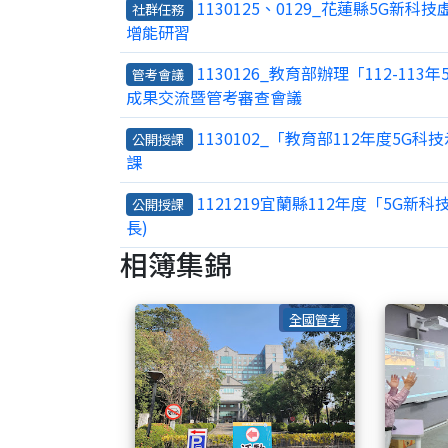
1130125、0129_花蓮縣5G
社群任務
增能研習
1130126_教育部辦理「112-1
管考會議
成果交流暨管考審查會議
1130102_「教育部112年度5G
公開授課
課
1121219宜蘭縣112年度「5G
公開授課
長)
相簿集錦
1130126
全國管考