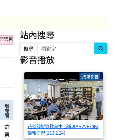
站內搜尋
習的樂趣與挑戰。」
搜尋
影音播放
花蓮縣智慧教育中心
成果影音
發
布
者
許
花蓮縣智慧教育中心辦理AR2VR初階
編輯研習(113.2.24)
壽