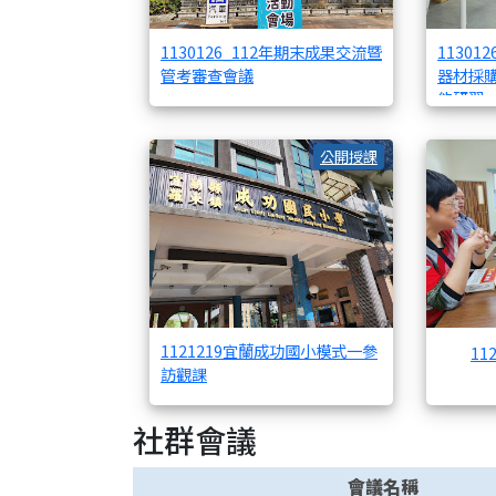
1130126_112年期末成果交流暨
1130
管考審查會議
器材採
能研習
112121
公開授課
1121219宜蘭成功國小模式一參
11
訪觀課
社群會議
會議名稱