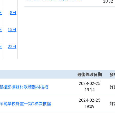
20:32
日
8日
日
15日
日
22日
日
29日
最後修改日期
發
日
5日
2024-02-25
科技虛擬攝影棚器材軟體器材核撥
許
19:14
2024-02-25
技學習示範學校計畫─第2梯次核撥
許
19:09