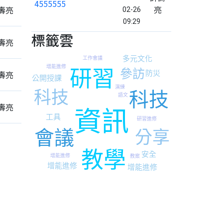
4555555
亮
壽亮
02-26
09:29
標籤雲
壽亮
多元文化
工作會議
增能進修
研習
參訪
壽亮
防災
公開授課
演練
科技
科技
語文
壽亮
資訊
工具
研習進修
會議
分享
教學
安全
採購案之教育訓練暨教師增能研習
0102國風國中模式一公開授課
增能進修
教案
增能進修
增能進修