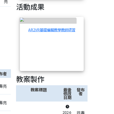
亮
活動成果
AR2VR基礎編輯教
AR2VR基礎編輯教學教師研習
布者
教案製作
壽亮
教案標題
最後
發布
修改
者
日期
壽亮
許壽
2024-