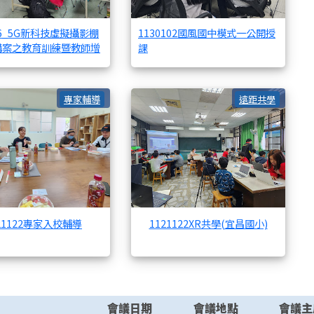
126_5G新科技虛擬攝影棚
1130102國風國中模式一公開授
購案之教育訓練暨教師增
課
9宜蘭成功國小模式一參訪觀課
1121122專家入校輔導
112
專家輔導
遠距共學
21122專家入校輔導
1121122XR共學(宜昌國小)
會議日期
會議地點
會議主