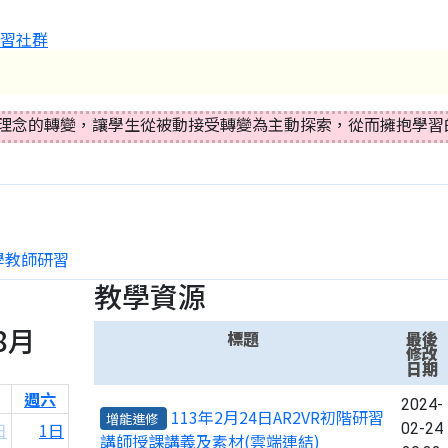
太魯閣族TMUNAN部落小學XR融入教學專業學習社群
教學理念的轉變，讓學生從被動接受轉變為主動探索，從而擁抱學
教學教師研習
教學資源
8月
標題
最後
修改
日期
週六
2024-
113年2月24日AR2VR初階研習
增能進修
日
1日
02-24
講師授課講義及素材(雲端連結)