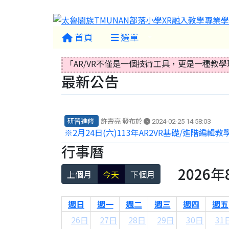
首頁
選單
「AR/VR不僅是一個技術工具，更是一種
最新公告
研習進修
許壽亮 發布於
2024-02-25 14:58:03
※2月24日(六)113年AR2VR基礎/進階編輯
行事曆
2026年
上個月
今天
下個月
週日
週一
週二
週三
週四
週五
26日
27日
28日
29日
30日
31