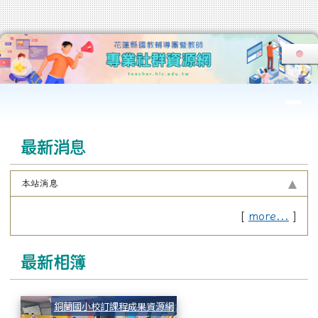
花蓮縣國教輔導團暨教師專業社群
跳至主內容區
導覽列
頁尾區域
上中區域內容
最新消息
本站消息
[
more...
]
最新相簿
1130306 I WIN網路宣導
銅蘭國小校訂課程成果資源網