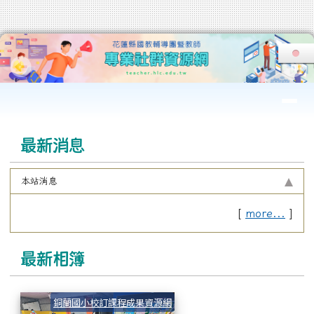
花蓮縣國教輔導團暨教師專業社群
跳至主內容區
導覽列
頁尾區域
上中區域內容
最新消息
本站消息
[
more...
]
最新相簿
1130306 I WIN網路宣導
銅蘭國小校訂課程成果資源網